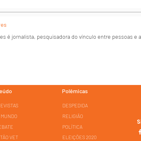
res
es é jornalista, pesquisadora do vínculo entre pessoas e an
eúdo
Polêmicas
EVISTAS
DESPEDIDA
 MUNDO
RELIGIÃO
S
EBATE
POLÍTICA
TÃO VET
ELEIÇÕES 2020