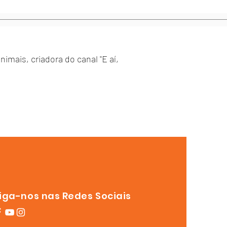
imais, criadora do canal "E aí,
iga-nos nas Redes Sociais