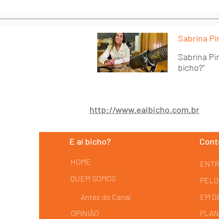
Sabrina Pi
Sabrina Pir
bicho?"
http://www.eaibicho.com.br
E aí bicho?
Cont
HOME
ENTR
QUEM SOMOS
PELO
Antes do Canal
EM D
OPINIÃO
PLAN