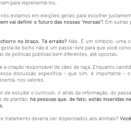
am para representá-los.
é, nós estamos em eleições gerais para escolher justamen
em vai definir o futuro das nossas “morsas”!
Em outras 
chorro no braço. Tá errado?
Não. É um símbolo, uma co
 gosta de bicho não é um passe-livre para que você conc
s de políticas públicas bem diferentes, até opostas.
 a criação responsável de cães de raça. Enquanto candida
essa discussão específica - que sim, é importante - o 
senta, nos valores.
er de estudar o currículo, ir atrás da informação, do pas
s de plantão,
há pessoas que, de fato, estão inseridas n
s.
de tratamento deveria ser dispensados aos animais?
Você