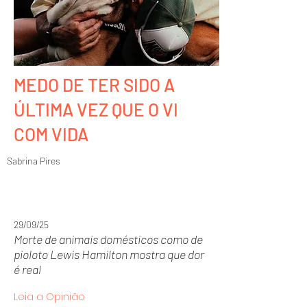
MEDO DE TER SIDO A
ÚLTIMA VEZ QUE O VI
COM VIDA
Sabrina Pires
29/09/25
Morte de animais domésticos como de
pioloto Lewis Hamilton mostra que dor
é real
Leia a Opinião