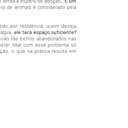
 ainda à espera de adoção. “
É um
ivo de animais é considerado pela
tido por residência, quem deseja
 água,
ele terá espaço suficiente?
ressão (de bichos abandonados nas
querer lidar com esse problema só
ação, o que na prática resulta em