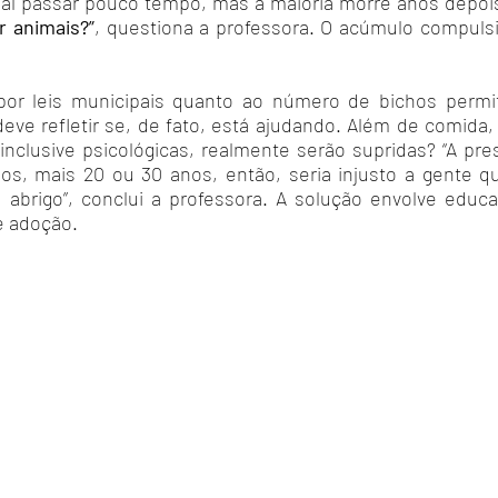
al passar pouco tempo, mas a maioria morre anos depois
r animais?”
, questiona a professora. O acúmulo compuls
por leis municipais quanto ao número de bichos permi
ve refletir se, de fato, está ajudando. Além de comida,
inclusive psicológicas, realmente serão supridas? “A p
nos, mais 20 ou 30 anos, então, seria injusto a gente 
 abrigo”, conclui a professora. A solução envolve educ
e adoção.