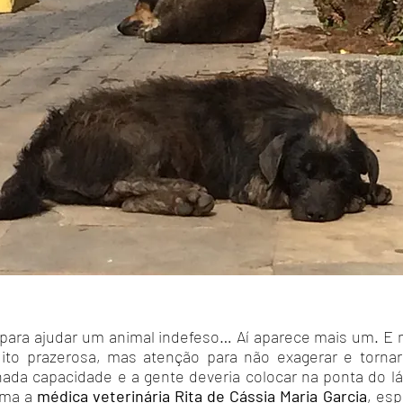
ara ajudar um animal indefeso… Aí aparece mais um. E
ito prazerosa, mas atenção para não exagerar e torna
ada capacidade e a gente deveria colocar na ponta do l
irma a
médica veterinária Rita de Cássia Maria Garcia
, esp