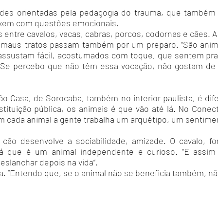
dades orientadas pela pedagogia do trauma, que também 
exem com questões emocionais.
s entre cavalos, vacas, cabras, porcos, codornas e cães. 
 maus-tratos passam também por um preparo. “São anima
e assustam fácil, acostumados com toque, que sentem pr
 “Se percebo que não têm essa vocação, não gostam de
o Casa, de Sorocaba, também no interior paulista, é dif
stituição pública, os animais é que vão até lá. No Conec
om cada animal a gente trabalha um arquétipo, um sentim
 cão desenvolve a sociabilidade, amizade. O cavalo, fo
já que é um animal independente e curioso. “E assim
eslanchar depois na vida”.
a. “Entendo que, se o animal não se beneficia também, não