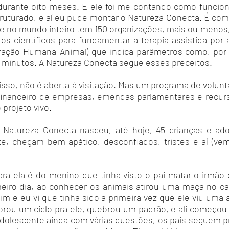
durante oito meses. E ele foi me contando como funcion
truturado, e aí eu pude montar o Natureza Conecta. É com
que no mundo inteiro tem 150 organizações, mais ou menos
dos científicos para fundamentar a terapia assistida por
teração Humana-Animal) que indica parâmetros como, po
0 minutos. A Natureza Conecta segue esses preceitos.
isso, não é aberta à visitação. Mas um programa de volun
inanceiro de empresas, emendas parlamentares e recur
projeto vivo.
 Natureza Conecta nasceu, até hoje, 45 crianças e ad
te, chegam bem apático, desconfiados, tristes e aí (ve
a ela é do menino que tinha visto o pai matar o irmão 
eiro dia, ao conhecer os animais atirou uma maça no ca
 mim e eu vi que tinha sido a primeira vez que ele viu um
ebrou um ciclo pra ele, quebrou um padrão, e ali começou 
 adolescente ainda com várias questões, os pais seguem 