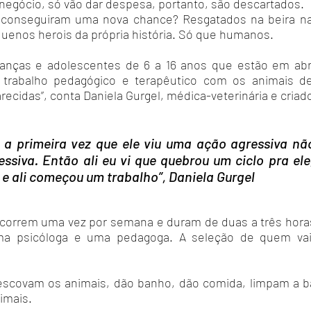
negócio, só vão dar despesa, portanto, são descartados.
 conseguiram uma nova chance? Resgatados na beira na
uenos herois da própria história. Só que humanos.
rianças e adolescentes de 6 a 16 anos que estão em a
trabalho pedagógico e terapêutico com os animais d
recidas”, conta Daniela Gurgel, médica-veterinária e criad
o a primeira vez que ele viu uma ação agressiva nã
ssiva. Então ali eu vi que quebrou um ciclo pra el
e ali começou um trabalho”, Daniela Gurgel
correm uma vez por semana e duram de duas a três hora
a psicóloga e uma pedagoga. A seleção de quem vai pa
escovam os animais, dão banho, dão comida, limpam a 
imais.