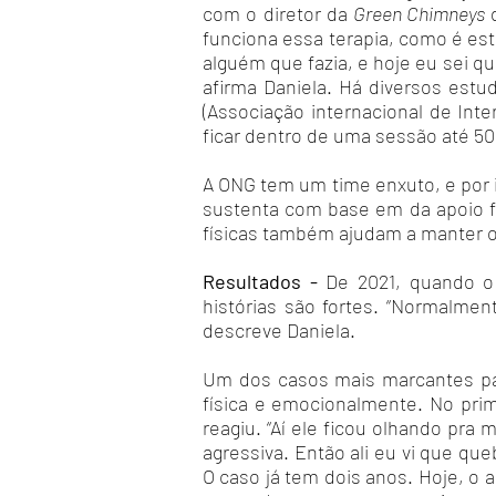
com o diretor da
Green Chimneys
funciona essa terapia, como é es
alguém que fazia, e hoje eu sei 
afirma Daniela. Há diversos estu
(Associação internacional de In
ficar dentro de uma sessão até 5
A ONG tem um time enxuto, e por 
sustenta com base em da apoio f
físicas também ajudam a manter o 
Resultados -
De 2021, quando o
histórias são fortes. “Normalmen
descreve Daniela.
Um dos casos mais marcantes par
física e emocionalmente. No prim
reagiu. “Aí ele ficou olhando pra
agressiva. Então ali eu vi que qu
O caso já tem dois anos. Hoje, o