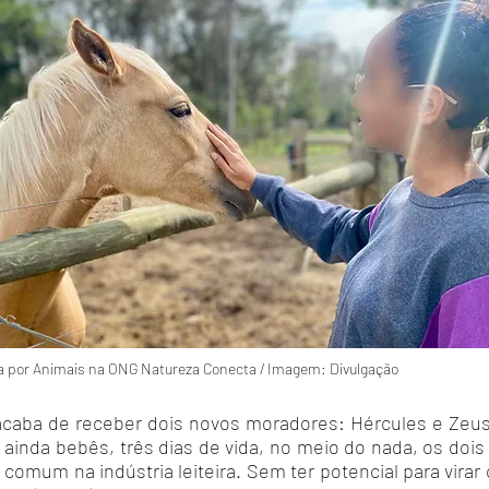
da por Animais na ONG Natureza Conecta / Imagem: Divulgação
 acaba de receber dois novos moradores: Hércules e Zeu
nda bebês, três dias de vida, no meio do nada, os dois 
mum na indústria leiteira. Sem ter potencial para virar c